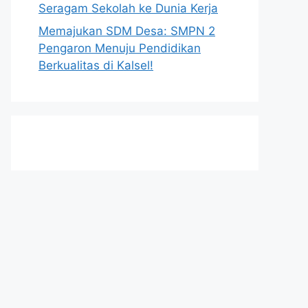
Seragam Sekolah ke Dunia Kerja
Memajukan SDM Desa: SMPN 2
Pengaron Menuju Pendidikan
Berkualitas di Kalsel!
h
t
t
p
s
:
/
/
n
i