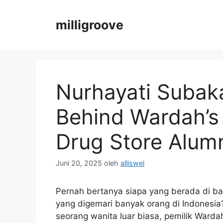
Langsung
ke
milligroove
isi
Nurhayati Subaka
Behind Wardah’s
Drug Store Alum
Juni 20, 2025
oleh
alliswel
Pernah bertanya siapa yang berada di b
yang digemari banyak orang di Indonesia
seorang wanita luar biasa, pemilik Wardah